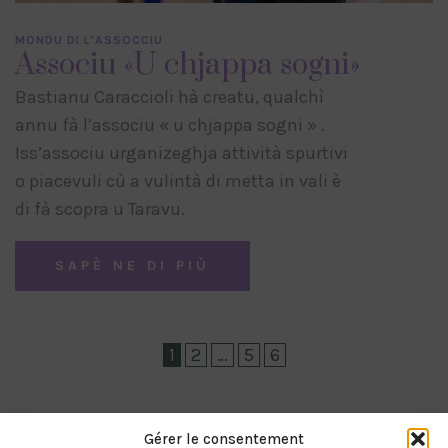
MONDU DI L'ASSOCCIU
Associu «U chjappa sogni»
Bastianu Caraccioli hà creatu, qualchì
annu fà l’associu « u chjappa sogni » .
Iss’associu urganizeghja attività spurtivi
o piacevuli cù a vulintà di metta in vali è
di fà scopra u Taravu.
SAPÈ NE DI PIÙ
1
2
…
5
6
Gérer le consentement