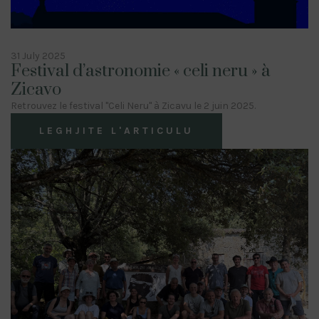
31 July 2025
Festival d’astronomie « celi neru » à
Zicavo
Retrouvez le festival "Celi Neru" à Zicavu le 2 juin 2025.
LEGHJITE L'ARTICULU