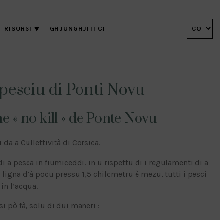
RISORSI
GHJUNGHJITI CI
pesciu di Ponti Novu
 « no kill » de Ponte Novu
 da a Cullettività di Corsica.
i a pesca in fiumiceddi, in u rispettu di i regulamenti di a
 ligna d’à pocu pressu 1,5 chilometru è mezu, tutti i pesci
 in l’acqua.
si pò fà, solu di dui maneri :