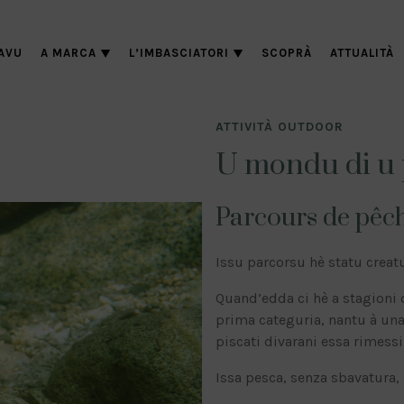
AVU
A MARCA
L’IMBASCIATORI
SCOPRÀ
ATTUALITÀ
ATTIVITÀ OUTDOOR
U mondu di u 
Parcours de pêche
Issu parcorsu hè statu creatu
Quand’edda ci hè a stagioni d
prima categuria, nantu à una
piscati divarani essa rimessi
Issa pesca, senza sbavatura, 