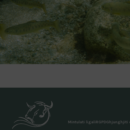
Mintulati ligali
RGPD
Ghjunghjiti 