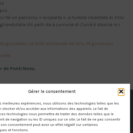
iù
più.
 ci hè un parcorsu « scuparta », a furesta incantata di Ditu
irandulata chì parti da a cumuna di Currà è sbocca in i
 Mignuleddu-La forêt enchantée de Ditu Mignuleddu
onnée
» de Ponti Novu.
Gérer le consentement
les meilleures expériences, nous utilisons des technologies telles que les
 stocker et/ou accéder aux informations des appareils. Le fait de
ces technologies nous permettra de traiter des données telles que le
 de navigation ou les ID uniques sur ce site. Le fait de ne pas consentir
r son consentement peut avoir un effet négatif sur certaines
ques et fonctions.