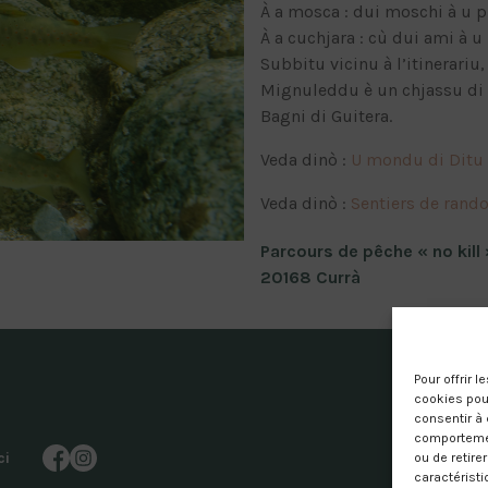
À a mosca : dui moschi à u p
À a cuchjara : cù dui ami à u 
Subbitu vicinu à l’itinerariu,
Mignuleddu è un chjassu di g
Bagni di Guitera.
Veda dinò :
U mondu di Ditu
Veda dinò :
Sentiers de rand
Parcours de pêche « no kill 
20168 Currà
Pour offrir 
cookies pour
consentir à 
comportement
ci
ou de retire
caractéristi