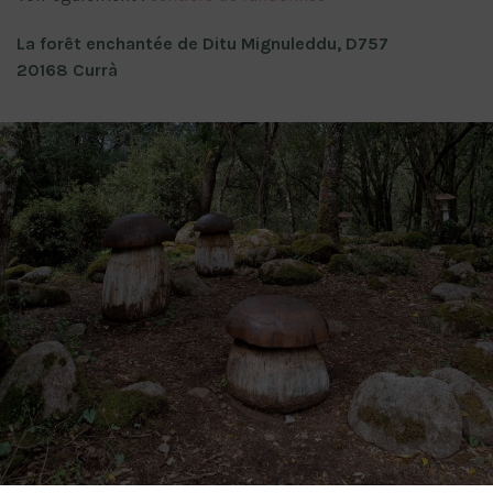
La forêt enchantée de Ditu Mignuleddu, D757
20168 Currà