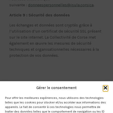
suivante :
donneespersonnelles@isula.corsica
.
Article 9 : Sécurité des données
Les échanges et données sont cryptés grâce à
l’utilisation d’un certificat de sécurité SSL présent
sur le site internet. La Collectivité de Corse met
également en œuvre les mesures de sécurité
techniques et organisationnelles nécessaires à la
protection de vos données.
Gérer le consentement
Pour offrir les meilleures expériences, nous utilisons des technologies
telles que les cookies pour stocker et/ou accéder aux informations des
appareils. Le fait de consentir à ces technologies nous permettra de
traiter des données telles que le comportement de navigation ou les ID