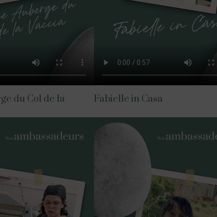
e du Col de la
Fabielle in Casa