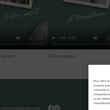
 pétrit
A Frassitana
Pour offrir 
cookies pour
consentir à 
comportement
ou de retire
caractéristi
s données
Contactez-nous