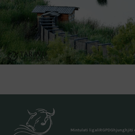
Mintulati ligali
RGPD
Ghjunghjiti 