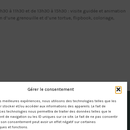
9h30 à 11h30 et de 13h30 à 15h30 : visite guidée et animation
n d’une grenouille et d’une tortue, flipbook, coloriage,
Gérer le consentement
les meilleures expériences, nous utilisons des technologies telles que les
 stocker et/ou accéder aux informations des appareils. Le fait de
ces technologies nous permettra de traiter des données telles que le
 de navigation ou les ID uniques sur ce site. Le fait de ne pas consentir
r son consentement peut avoir un effet négatif sur certaines
ques et fonctions.