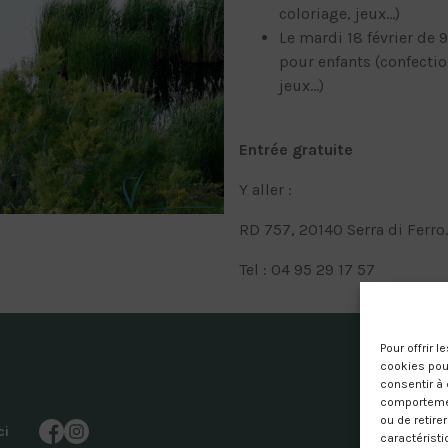
coloriage, jeux…)
Le mardi 18 février de 
pour enfants (confectio
jeux…)
Entrée gratuite
Y aller :
RD 757, 20140 Serra di Ferro.
Tel : 04 95 29 17 57
Pour offrir 
cookies pour
consentir à 
comportement
ou de retire
ci
caractéristi