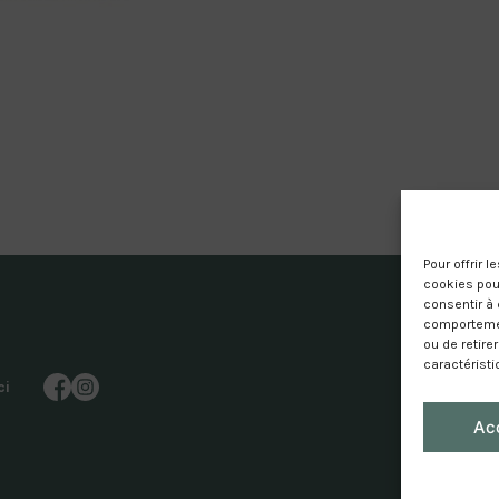
Pour offrir 
cookies pour
consentir à 
comportement
ou de retire
caractéristi
ci
Ac