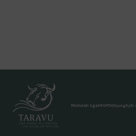
Mintulati ligali
RGPD
Ghjunghjiti 