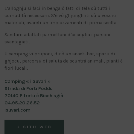
L’alloghju si faci in bengalò fatti di tela cù tutti i
cumudità necessarii. S’è vò ghjunghjiti cù u vosciu
materiali, avareti un impiazzamenti di prima scelta.
Sanitarii adattati parmettani d’accoglia i parsoni
svantagiati.
U camping vi pruponi, dinò un snack-bar, spazii di
ghjocu, parcorsu di saluta da scuntrà animali, pianti è
fiori lucali.
Camping « i Suvari »
Strada di Porti Poddu
20140 Pitretu è Bicchisgià
04.95.20.26.52
Isuvari.com
U SITU WEB