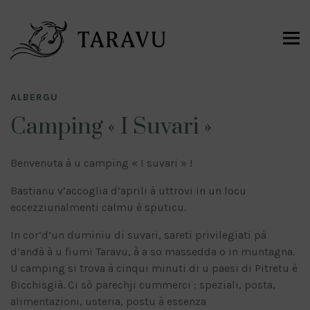
ALBERGU
Camping « I Suvari »
Benvenuta à u camping « I suvari » !
Bastianu v’accoglia d’aprili à uttrovi in un locu
eccezziunalmenti calmu è sputicu.
In cor’d’un duminiu di suvari, sareti privilegiati pà
d’andà à u fiumi Taravu, à a so massedda o in muntagna.
U camping si trova à cinqui minuti di u paesi di Pitretu è
Bicchisgià. Ci sò parechji cummerci : speziali, posta,
alimentazioni, usteria, postu à essenza