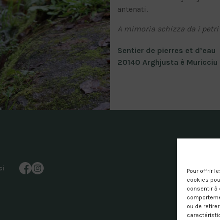
antenati.
A mimoria schizza da i petri 
Sentier de pierres et d’eau
20140 Arghjusta è Muricciu
ci
Pour offrir 
cookies pour
consentir à 
comportement
ou de retire
caractéristi