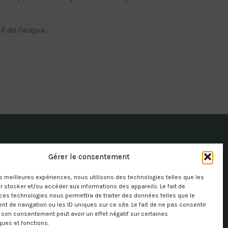
è da l’acqua.
Gérer le consentement
les meilleures expériences, nous utilisons des technologies telles que les
 stocker et/ou accéder aux informations des appareils. Le fait de
ces technologies nous permettra de traiter des données telles que le
 de navigation ou les ID uniques sur ce site. Le fait de ne pas consentir
r son consentement peut avoir un effet négatif sur certaines
ques et fonctions.