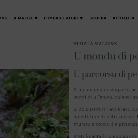
AVU
A MARCA
L’IMBASCIATORI
SCOPRÀ
ATTUALITÀ
ATTIVITÀ OUTDOOR
U mondu di pe
U parcorsu di pet
Stu parcorsu di scupartu hè
vaddi di u Taravu, culandi s
Si sò sustituiti levi è levi,
archittitura di petri zuccati
muratu sicondu à a prisenza d
Steti à senta à i chjuchjulimi