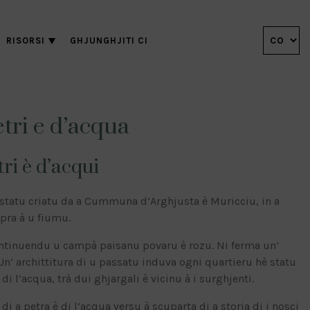
RISORSI
GHJUNGHJITI CI
tri e d’acqua
ri è d’acqui
 statu criatu da a Cummuna d’Arghjusta è Muricciu, in a
opra à u fiumu.
 cuntinuendu u campà paisanu povaru è rozu. Ni ferma un’
. Un’ archittitura di u passatu induva ogni quartieru hè statu
i l’acqua, trà dui ghjargali è vicinu à i surghjenti.
 di a petra è di l’acqua versu à scuparta di a storia di i nosci