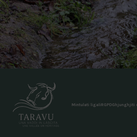
Mintulati ligali
RGPD
Ghjunghjiti 