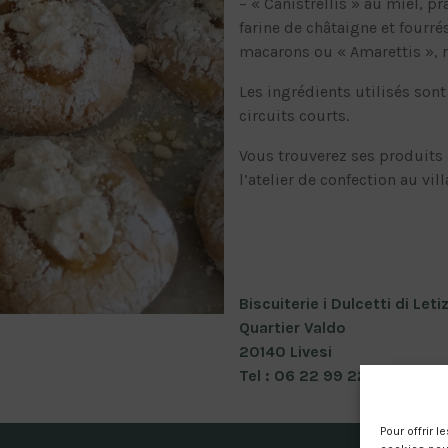
– « Canistrellis » au miel, pr
farine de châtaigne et fourrés
macarons ou « Amarettis », 
Les ingrédients utilisés son
circuits courts.
Vous trouverez ses produits 
l’atelier de confection au vil
Biscuiterie i Dulcetti di Letiz
Quartier Valdo
20140 Livesi
Tel : 06 22 99 22 82
Pour offrir 