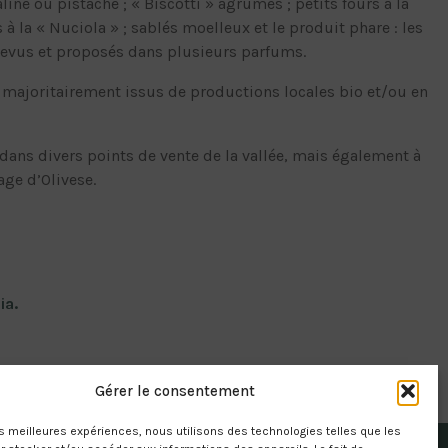
aliné ou pistache ; « Biscotti » agrumes ; petits fours à la
 à la « Nuciola » ; sablés moelleux et le produit phare : les
revus et proposés dans plusieurs parfums.
t majoritairement issus de productions locales bio et/ou en
dans divers points de vente de la vallée, mais également à
lage d’Olivese.
ia.
Gérer le consentement
les meilleures expériences, nous utilisons des technologies telles que les