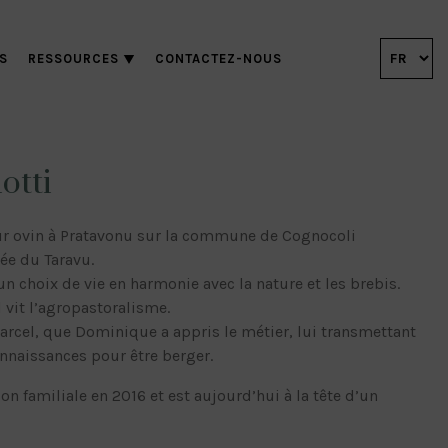
S
RESSOURCES
CONTACTEZ-NOUS
otti
eur ovin à Pratavonu sur la commune de Cognocoli
lée du Taravu.
n choix de vie en harmonie avec la nature et les brebis.
 vit l’agropastoralisme.
Marcel, que Dominique a appris le métier, lui transmettant
connaissances pour être berger.
tion familiale en 2016 et est aujourd’hui à la tête d’un