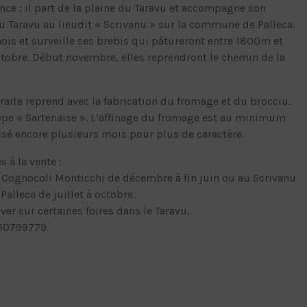
ance : il part de la plaine du Taravu et accompagne son
tu Taravu au lieudit « Scrivanu » sur la commune de Palleca.
 mois et surveille ses brebis qui pâtureront entre 1800m et
tobre. Début novembre, elles reprendront le chemin de la
raite reprend avec la fabrication du fromage et du brocciu.
ype « Sartenaise ». L’affinage du fromage est au minimum
ssé encore plusieurs mois pour plus de caractère.
 à la vente :
 Cognocoli Monticchi de décembre à fin juin ou au Scrivanu
alleca de juillet à octobre.
er sur certaines foires dans le Taravu.
650799779.