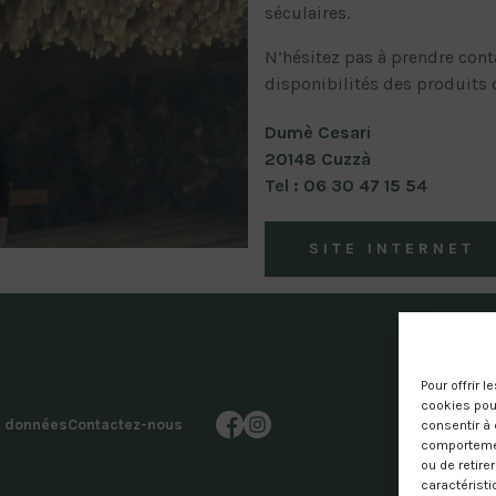
séculaires.
N’hésitez pas à prendre contac
disponibilités des produits d
Dumè Cesari
20148 Cuzzà
Tel : 06 30 47 15 54
SITE INTERNET
Pour offrir 
cookies pour
s données
Contactez-nous
consentir à 
comportement
ou de retire
caractéristi