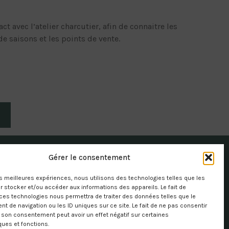
t avec l’atelier charcutier, afin de connaitre les
e saisons et les points de vente.
Gérer le consentement
les meilleures expériences, nous utilisons des technologies telles que les
 stocker et/ou accéder aux informations des appareils. Le fait de
ces technologies nous permettra de traiter des données telles que le
 de navigation ou les ID uniques sur ce site. Le fait de ne pas consentir
r son consentement peut avoir un effet négatif sur certaines
ques et fonctions.